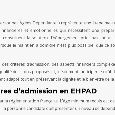
rsonnes Âgées Dépendantes) représente une étape majeure 
 financières et émotionnelles qui nécessitent une prép
ts constituent la solution d’hébergement principale pour l
sque le maintien à domicile n’est plus possible, que ce so
es critères d’admission, des aspects financiers complexes 
ualité des soins proposés et, idéalement, anticiper le coût d
ent adapté tout en préservant la dignité et le bien-être de l
édures d’admission en EHPAD
 par la réglementation française. L’âge minimum requis est d
ge, la personne candidate doit présenter un niveau de dépend