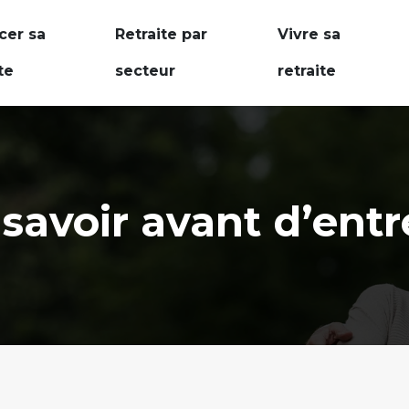
cer sa
Retraite par
Vivre sa
te
secteur
retraite
t savoir avant d’en