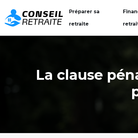
Préparer sa
Finan
retraite
retrai
La clause péna