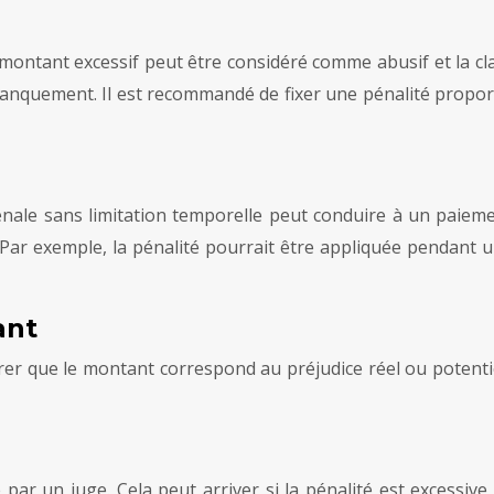
 montant excessif peut être considéré comme abusif et la c
 du manquement. Il est recommandé de fixer une pénalité propo
nale sans limitation temporelle peut conduire à un paiement
. Par exemple, la pénalité pourrait être appliquée pendant 
ant
ntrer que le montant correspond au préjudice réel ou potentie
 par un juge. Cela peut arriver si la pénalité est excessive