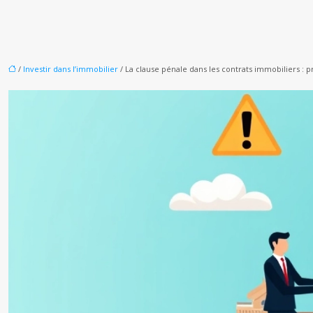
/
Investir dans l’immobilier
/ La clause pénale dans les contrats immobiliers : p