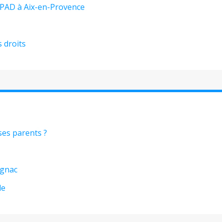
EHPAD à Aix-en-Provence
s droits
es parents ?
ignac
le