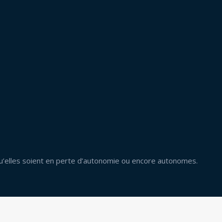
u’elles soient en perte d’autonomie ou encore autonomes.
Préparer son départ à la retraite : que faut-il savoir ?