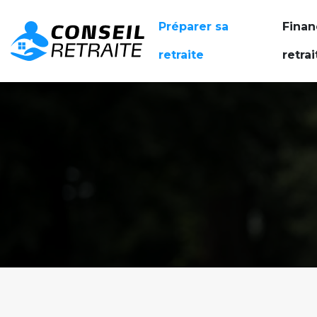
Préparer sa
Finan
retraite
retrai